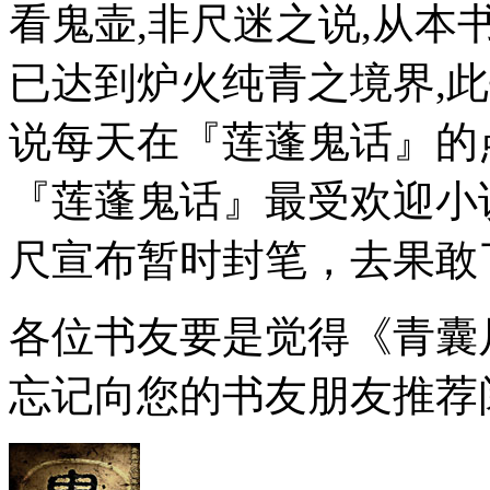
看鬼壶,非尺迷之说,从
已达到炉火纯青之境界,
说每天在『莲蓬鬼话』的
『莲蓬鬼话』最受欢迎小
尺宣布暂时封笔，去果敢
各位书友要是觉得《青囊
忘记向您的书友朋友推荐