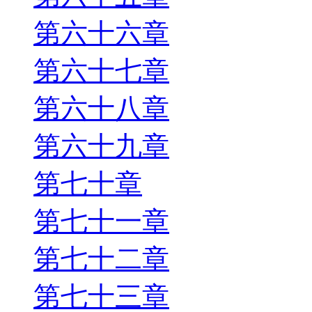
第六十六章
第六十七章
第六十八章
第六十九章
第七十章
第七十一章
第七十二章
第七十三章