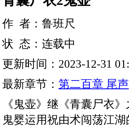
青囊尸衣2鬼壶
作 者：鲁班尺
状 态：连载中
更新时间：2023-12-31 01:
最新章节：
第二百章 尾声
《鬼壶》继《青囊尸衣》
鬼婴运用祝由术闯荡江湖