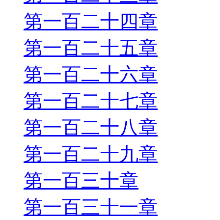
第一百二十四章
第一百二十五章
第一百二十六章
第一百二十七章
第一百二十八章
第一百二十九章
第一百三十章
第一百三十一章