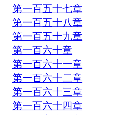
第一百五十七章
第一百五十八章
第一百五十九章
第一百六十章
第一百六十一章
第一百六十二章
第一百六十三章
第一百六十四章