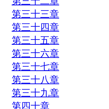
第三十二章
第三十三章
第三十四章
第三十五章
第三十六章
第三十七章
第三十八章
第三十九章
第四十章