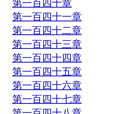
第一百四十章
第一百四十一章
第一百四十二章
第一百四十三章
第一百四十四章
第一百四十五章
第一百四十六章
第一百四十七章
第一百四十八章