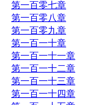
第一百零七章
第一百零八章
第一百零九章
第一百一十章
第一百一十一章
第一百一十二章
第一百一十三章
第一百一十四章