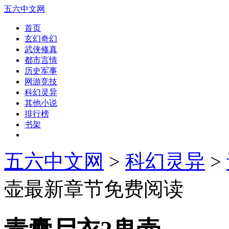
五六中文网
首页
玄幻奇幻
武侠修真
都市言情
历史军事
网游竞技
科幻灵异
其他小说
排行榜
书架
五六中文网
>
科幻灵异
>
壶最新章节免费阅读