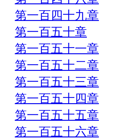
第一百四十九章
第一百五十章
第一百五十一章
第一百五十二章
第一百五十三章
第一百五十四章
第一百五十五章
第一百五十六章