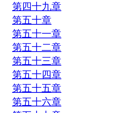
第四十九章
第五十章
第五十一章
第五十二章
第五十三章
第五十四章
第五十五章
第五十六章