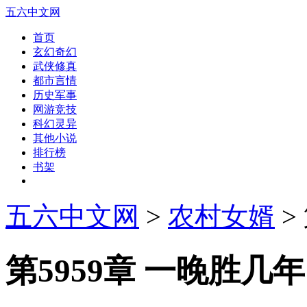
五六中文网
首页
玄幻奇幻
武侠修真
都市言情
历史军事
网游竞技
科幻灵异
其他小说
排行榜
书架
五六中文网
>
农村女婿
>
第5959章 一晚胜几年