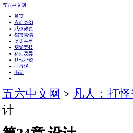
五六中文网
首页
玄幻奇幻
武侠修真
都市言情
历史军事
网游竞技
科幻灵异
其他小说
排行榜
书架
五六中文网
>
凡人：打怪
计