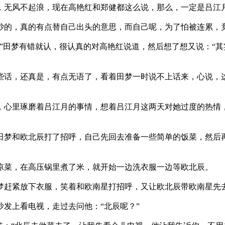
无风不起浪，现在高艳红和郑健都这么说，那么，一定是吕江
的，真的有点替自己出头的意思，而自己呢，为了怕被连累，
”田梦有错就认，很认真的对高艳红说道，然后想了想又说：“
话，还真是，有点无语了，看着田梦一时说不上话来，心说，
心里琢磨着吕江月的事情，想着吕江月这两天对她过度的热情
梦和欧北辰打了招呼，自己先回去准备一些简单的饭菜，然后
凉菜，在高压锅里煮了米，就开始一边洗衣服一边等欧北辰。
赶紧放下衣服，笑着和欧南星打招呼，又让欧北辰带欧南星先
发上看电视，走过去问他：“北辰呢？”