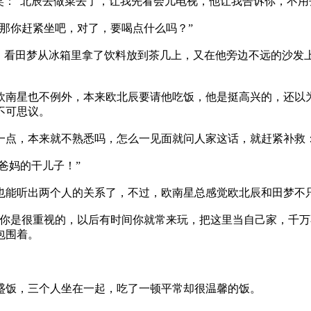
：“北辰去做菜去了，让我先看会儿电视，他让我告诉你，不用
那你赶紧坐吧，对了，要喝点什么吗？”
，看田梦从冰箱里拿了饮料放到茶几上，又在他旁边不远的沙发
南星也不例外，本来欧北辰要请他吃饭，他是挺高兴的，还以
不可思议。
点，本来就不熟悉吗，怎么一见面就问人家这话，就赶紧补救：
爸妈的干儿子！”
能听出两个人的关系了，不过，欧南星总感觉欧北辰和田梦不
你是很重视的，以后有时间你就常来玩，把这里当自己家，千万
包围着。
盛饭，三个人坐在一起，吃了一顿平常却很温馨的饭。