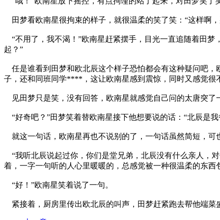
“哦！”欧南星放下摇控，有点拘谨的站了起来，对田梦笑了笑
田梦看欧南星很拘束的样子，就很温柔的笑了笑：“这样啊，
“不用了，我不渴！”欧南星赶紧摆手，目光一直追随着田梦
起？”
任是谁看到田梦和欧北辰这个样子恐怕都会有这种疑问吧，欧
子，还和同班同学****，这让欧南星感到震惊，同时又感觉很
见田梦只是笑，没有回答，欧南星就感觉自己问的太唐突了一
“好奇吧？”田梦笑着替欧南星接下他想要说的话：“北辰是我
就这一句话，欧南星再也不说别的了，一句话虽然简短，可也
“我听北辰说起过你，你们是堂兄弟，北辰没有什么亲人，对
着，一字一句听的人心里暖暖的，总感觉被一种很温柔的东西
“好！”欧南星笑着说了一句。
紧接着，厨房里传出欧北辰的叫声，田梦赶紧跑去帮他端菜