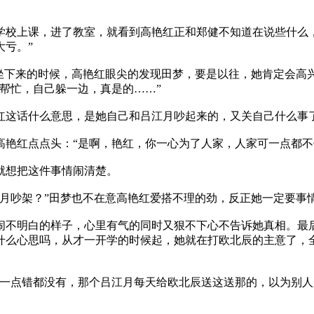
校上课，进了教室，就看到高艳红正和郑健不知道在说些什么，
亏。”
坐下来的时候，高艳红眼尖的发现田梦，要是以往，她肯定会高
帮忙，自己躲一边，真是的……”
这话什么意思，是她自己和吕江月吵起来的，又关自己什么事
艳红点点头：“是啊，艳红，你一心为了人家，人家可一点都不
就想把这件事情闹清楚。
月吵架？”田梦也不在意高艳红爱搭不理的劲，反正她一定要事
不明白的样子，心里有气的同时又狠不下心不告诉她真相。最后
什么心思吗，从才一开学的时候起，她就在打欧北辰的主意了，
一点错都没有，那个吕江月每天给欧北辰送这送那的，以为别人