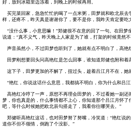
好，放到冰箱里边冻着，到晚上的时候再用。
买完菜回家，急急忙忙的喝了一点米粥，田梦就和欧北辰去学
样，还疼不，昨天真是谢谢你了，要不是你，我昨天肯定要吃大
“没什么事，小意思嘛！”郑健很不在意的回了一句。在田梦
说道：“真不义气，昨天晚上人家是为了谁，打架的时候竟然不
声音虽然小，不过田梦也听到了，她就有点不明白了，高艳红
田梦刚想要回头问高艳红是怎么回事，谁知道郑健也附和着高
这下子，田梦更加的不解了，扭过头，趁着吕江月不在，她
“艳红，你说这话什么意思，我都搞不明白，你为什么和吕江
高艳红冷哼了一声，原想不再理会田梦的，不过看她一副还闹
梦，你也真是的，什么事情都不上心，你知道那个吕江月怀了
吧，等什么时候她把欧北辰勾搭走了，我看你往哪哭去。”
郑健听高艳红这话，也对田梦努了努嘴，冷笑道：“艳红说的
道你不但不领情，倒跑了个没影。”