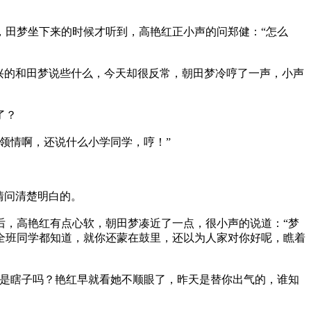
田梦坐下来的时候才听到，高艳红正小声的问郑健：“怎么
兴的和田梦说些什么，今天却很反常，朝田梦冷哼了一声，小声
了？
领情啊，还说什么小学同学，哼！”
情问清楚明白的。
，高艳红有点心软，朝田梦凑近了一点，很小声的说道：“梦
全班同学都知道，就你还蒙在鼓里，还以为人家对你好呢，瞧着
是瞎子吗？艳红早就看她不顺眼了，昨天是替你出气的，谁知