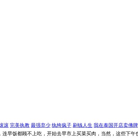
滚滚
完美执教
最强弃少
纨绔疯子
刷钱人生
我在泰国开店卖佛牌
连早饭都顾不上吃，开始去早市上买菜买肉，当然，这些下午