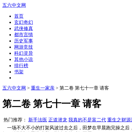
五六中文网
首页
玄幻奇幻
武侠修真
都市言情
历史军事
网游竞技
科幻灵异
其他小说
排行榜
书架
五六中文网
>
重生一家亲
> 第二卷 第七十一章 请客
第二卷 第七十一章 请客
热门推荐：
新手法医
正道潜龙
我真的不是富二代
重生之财源
一场不大不小的打架风波过去之后，田梦在早晨跑完操之后，