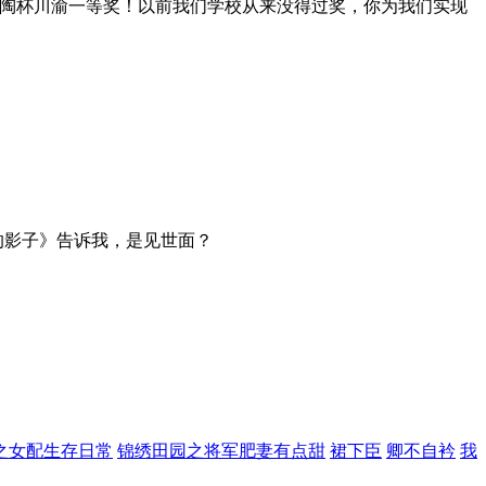
陶杯川渝一等奖！以前我们学校从来没得过奖，你为我们实现
的影子》告诉我，是见世面？
之女配生存日常
锦绣田园之将军肥妻有点甜
裙下臣
卿不自衿
我