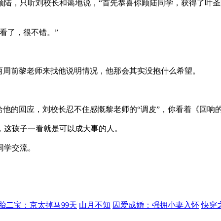
陆，只听刘校长和蔼地说，“首先恭喜你顾陆同学，获得了叶圣
看了，很不错。”
。
两周前黎老师来找他说明情况，他那会其实没抱什么希望。
他的回应，刘校长忍不住感慨黎老师的“调皮”，你看着《回响
，这孩子一看就是可以成大事的人。
同学交流。
胎二宝：京太掉马99天
山月不知
囚爱成婚：强拥小妻入怀
快穿