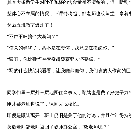
其实大多数学生对叶圣陶杯的含金量是不清楚的，但一听到“
整体心不在焉的情况，下课铃响起，邰老师也没留堂，拿着
然后五班教室爆炸了！
“不声不响搞个大新闻？”
“你真的碉堡了，我不是在夸你，我只是在提醒你。”
“猛哥，你比孙悟空变身超级赛亚人还要猛。”
“写的什么快给我看看，让我瞻仰瞻仰，我们班的大作家的巨
……
同学们里三层外三层地围住当事人，顾陆也是费了好把子力
刚才黎老师也说了，课间去找校长。
即便是顾陆离开，班上仍旧是关于他的讨论，并且估计得持续
英语老师邰老师返回了教师办公室，“黎老师呢？”