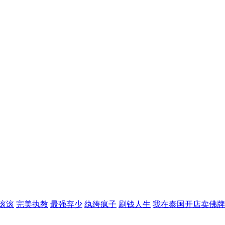
滚滚
完美执教
最强弃少
纨绔疯子
刷钱人生
我在泰国开店卖佛牌