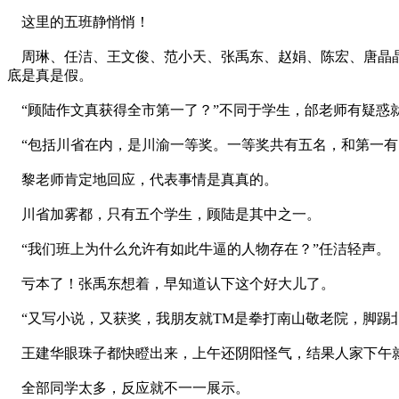
这里的五班静悄悄！
周琳、任洁、王文俊、范小天、张禹东、赵娟、陈宏、唐晶晶
底是真是假。
“顾陆作文真获得全市第一了？”不同于学生，邰老师有疑惑
“包括川省在内，是川渝一等奖。一等奖共有五名，和第一有
黎老师肯定地回应，代表事情是真真的。
川省加雾都，只有五个学生，顾陆是其中之一。
“我们班上为什么允许有如此牛逼的人物存在？”任洁轻声。
亏本了！张禹东想着，早知道认下这个好大儿了。
“又写小说，又获奖，我朋友就TM是拳打南山敬老院，脚踢
王建华眼珠子都快瞪出来，上午还阴阳怪气，结果人家下午
全部同学太多，反应就不一一展示。