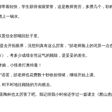
都带着轻快，学生获得省级荣誉，这是教师资历，多攒几个，职
浇上一锅水。
以置信全部咽回肚子里。
是去开拓眼界，没想到真有这么厉害，”邰老师脸上的诧异一点
Y），考多少成绩全凭运气的顾陆，是妥妥的差生。
伴娘，小怪兽打奥特曼！
”语罢，邰老师也花费数十秒收拾情绪，继续开始上课。
，时不时地往顾陆的方向瞧去。
圣陶杯也太厉害了吧。我记得我小时候还学过一篇课文《爬山虎