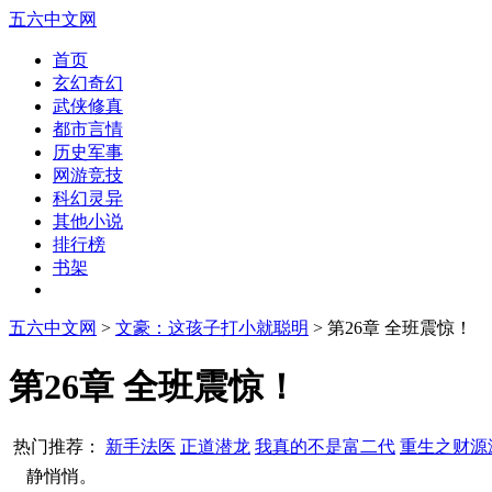
五六中文网
首页
玄幻奇幻
武侠修真
都市言情
历史军事
网游竞技
科幻灵异
其他小说
排行榜
书架
五六中文网
>
文豪：这孩子打小就聪明
> 第26章 全班震惊！
第26章 全班震惊！
热门推荐：
新手法医
正道潜龙
我真的不是富二代
重生之财源
静悄悄。