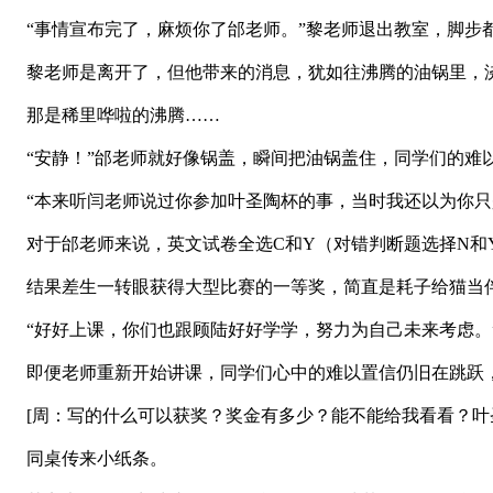
“事情宣布完了，麻烦你了邰老师。”黎老师退出教室，脚步
黎老师是离开了，但他带来的消息，犹如往沸腾的油锅里，
那是稀里哗啦的沸腾……
“安静！”邰老师就好像锅盖，瞬间把油锅盖住，同学们的难
“本来听闫老师说过你参加叶圣陶杯的事，当时我还以为你只
对于邰老师来说，英文试卷全选C和Y（对错判断题选择N和
结果差生一转眼获得大型比赛的一等奖，简直是耗子给猫当
“好好上课，你们也跟顾陆好好学学，努力为自己未来考虑。
即便老师重新开始讲课，同学们心中的难以置信仍旧在跳跃
[周：写的什么可以获奖？奖金有多少？能不能给我看看？叶
同桌传来小纸条。