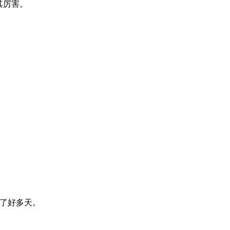
其厉害。
了好多天。