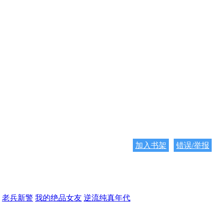
加入书架
错误/举报
老兵新警
我的绝品女友
逆流纯真年代