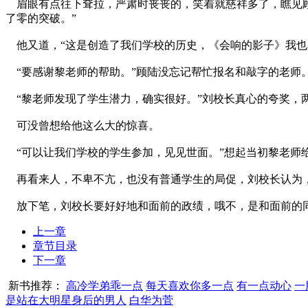
眉眼有点往下耷拉，严肃时丧丧的，笑着就慈祥多了，瞧见顾
了零的突破。”
他又道，“这是创造了我们学校的历史，《会响的影子》我也
“要感谢黎老师的帮助。”顾陆没忘记帮忙报名和敲字的老师
“黎老师发现了学生潜力，确实很好。”刘校长真心的夸奖，
可没曾想给他这么大的惊喜。
“可以让我们学校的学生参加，见见世面。”想起当初黎老师给
再看来人，不卑不亢，也没有普通学生的局促，刘校长认为
放下笔，刘校长要好好地和面前的政绩，哦不，是和面前的
上一章
章节目录
下一章
新书推荐：
高冷学弟乖一点
每天喜欢你多一点
有一点动心
一
是站在大明星身后的男人
白华为菅