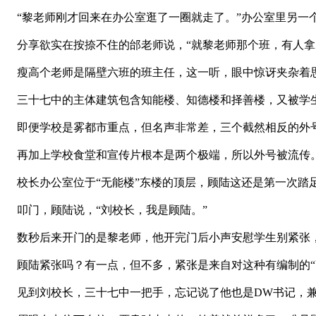
“黎老师刚才回来在办公室逛了一圈就走了。”办公室里另一个
分享欲实在按捺不住的邰老师说，“就黎老师那个班，有人拿
瘦高个老师是隔壁六班的班主任，这一听，眼中惊讶夹杂着思索
三十七中的主体建筑包含知能楼、知德楼和择善楼，又被学
即便学校是雾都市重点，但名声非常差，三个截然相反的外
再加上学校食堂和宣传片根本是两个极端，所以外号被流传
校长办公室位于“无能楼”东楼的顶层，顾陆这还是第一次踏
叩门，顾陆说，“刘校长，我是顾陆。”
数秒后来开门的是黎老师，他开完门后小声安慰学生别紧张
顾陆紧张吗？有一点，但不多，紧张是来自对这种有编制的“
见到刘校长，三十七中一把手，忘记说了他也是DW书记，