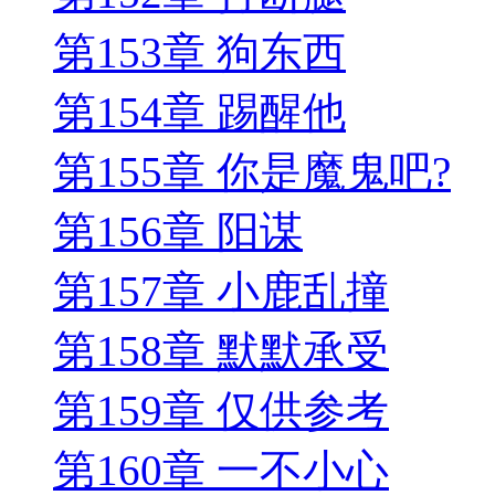
第153章 狗东西
第154章 踢醒他
第155章 你是魔鬼吧?
第156章 阳谋
第157章 小鹿乱撞
第158章 默默承受
第159章 仅供参考
第160章 一不小心