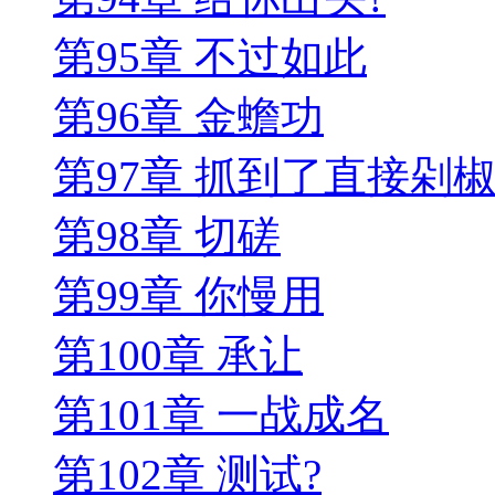
第95章 不过如此
第96章 金蟾功
第97章 抓到了直接剁
第98章 切磋
第99章 你慢用
第100章 承让
第101章 一战成名
第102章 测试?