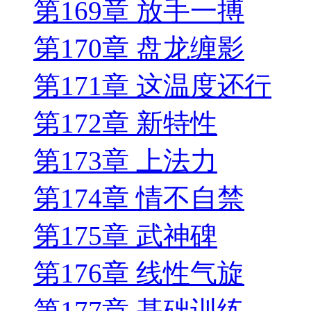
第169章 放手一搏
第170章 盘龙缠影
第171章 这温度还行
第172章 新特性
第173章 上法力
第174章 情不自禁
第175章 武神碑
第176章 线性气旋
第177章 基础训练