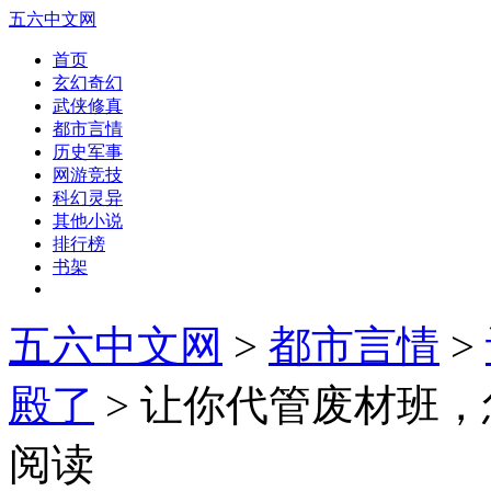
五六中文网
首页
玄幻奇幻
武侠修真
都市言情
历史军事
网游竞技
科幻灵异
其他小说
排行榜
书架
五六中文网
>
都市言情
>
殿了
> 让你代管废材班
阅读