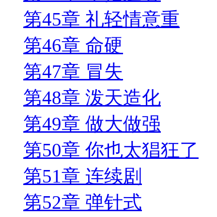
第45章 礼轻情意重
第46章 命硬
第47章 冒失
第48章 泼天造化
第49章 做大做强
第50章 你也太猖狂了
第51章 连续剧
第52章 弹针式