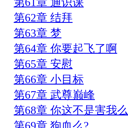
第61章 通识课
第62章 结拜
第63章 梦
第64章 你要起飞了啊
第65章 安慰
第66章 小目标
第67章 武尊巅峰
第68章 你这不是害我么
第69章 狗血么?