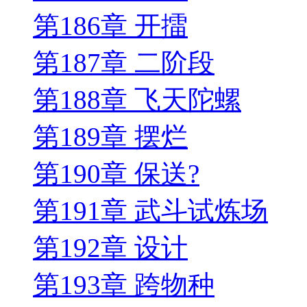
第186章 开擂
第187章 二阶段
第188章 飞天陀螺
第189章 摆烂
第190章 保送?
第191章 武斗试炼场
第192章 设计
第193章 跨物种