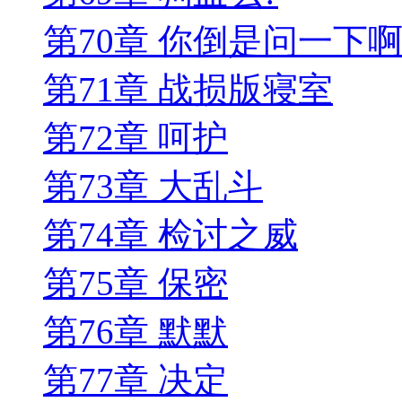
第70章 你倒是问一下
第71章 战损版寝室
第72章 呵护
第73章 大乱斗
第74章 检讨之威
第75章 保密
第76章 默默
第77章 决定