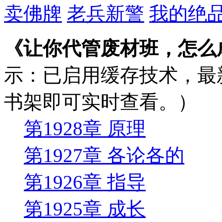
卖佛牌
老兵新警
我的绝
《让你代管废材班，怎么
示：已启用缓存技术，最
书架即可实时查看。）
第1928章 原理
第1927章 各论各的
第1926章 指导
第1925章 成长