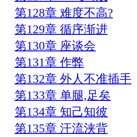
第128章 难度不高?
第129章 循序渐进
第130章 座谈会
第131章 作弊
第132章 外人不准插手
第133章 单腿,足矣
第134章 知己知彼
第135章 汗流浃背