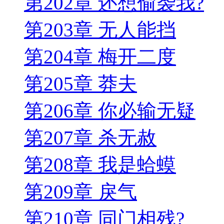
第202章 还想偷袭我?
第203章 无人能挡
第204章 梅开二度
第205章 莽夫
第206章 你必输无疑
第207章 杀无赦
第208章 我是蛤蟆
第209章 戾气
第210章 同门相残?