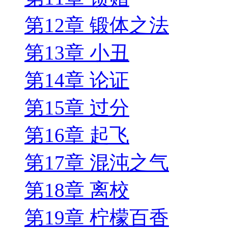
第12章 锻体之法
第13章 小丑
第14章 论证
第15章 过分
第16章 起飞
第17章 混沌之气
第18章 离校
第19章 柠檬百香