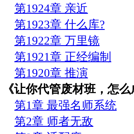
第1924章 亲近
第1923章 什么库?
第1922章 万里镜
第1921章 正经编制
第1920章 推演
《让你代管废材班，怎么
第1章 最强名师系统
第2章 师者无敌