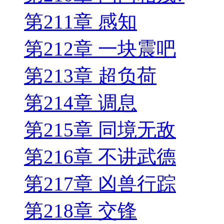
第211章 感知
第212章 一块震吧
第213章 超负荷
第214章 调息
第215章 同境无敌
第216章 不讲武德
第217章 凶兽行踪
第218章 交锋