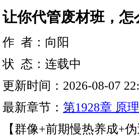
让你代管废材班，怎
作 者：向阳
状 态：连载中
更新时间：2026-08-07 22:
最新章节：
第1928章 原
【群像+前期慢热养成+伪