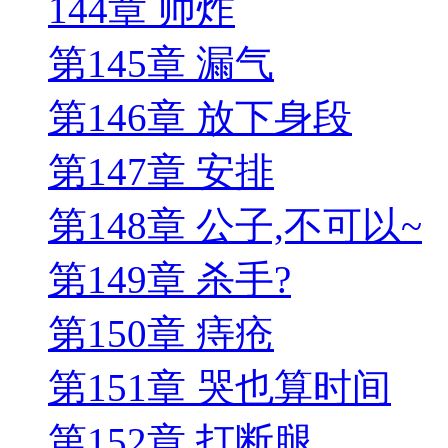
144章 帅炸
第145章 漏气
第146章 放下身段
第147章 安排
第148章 公子,不可以~
第149章 杀手?
第150章 痔疮
第151章 哭也算时间
第152章 打断腿