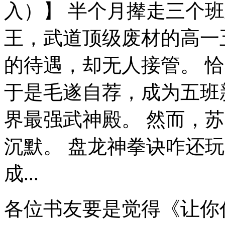
入）】 半个月撵走三个
王，武道顶级废材的高一
的待遇，却无人接管。 
于是毛遂自荐，成为五班
界最强武神殿。 然而，
沉默。 盘龙神拳诀咋还
成...
各位书友要是觉得《让你