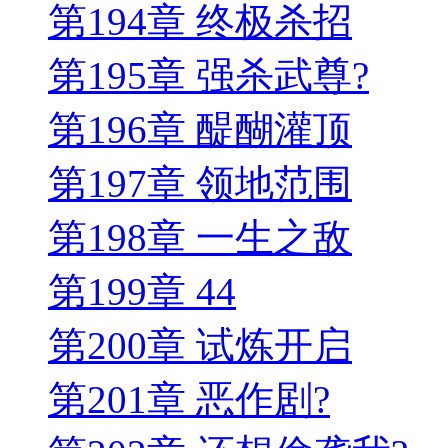
第194章 终极杀招
第195章 强杀武尊?
第196章 醍醐灌顶
第197章 领地范围
第198章 一生之敌
第199章 44
第200章 试炼开启
第201章 恶作剧?