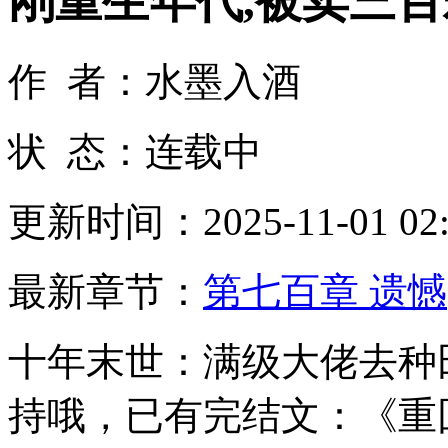
刚重生年代,被卖三
作 者：水墨入酒
状 态：连载中
更新时间：2025-11-01 02:
最新章节：
第七百章 遗憾
十年末世：满级大佬去种
持哦，已有完结文：《重