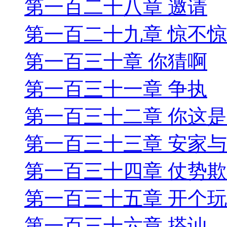
第一百二十八章 邀请
第一百二十九章 惊不
第一百三十章 你猜啊
第一百三十一章 争执
第一百三十二章 你这是
第一百三十三章 安家
第一百三十四章 仗势
第一百三十五章 开个
第一百三十六章 搭讪