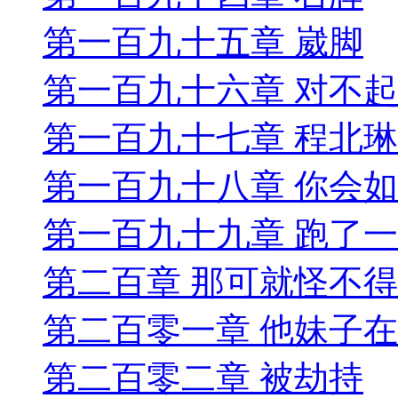
第一百九十五章 崴脚
第一百九十六章 对不起
第一百九十七章 程北
第一百九十八章 你会如
第一百九十九章 跑了
第二百章 那可就怪不
第二百零一章 他妹子在
第二百零二章 被劫持