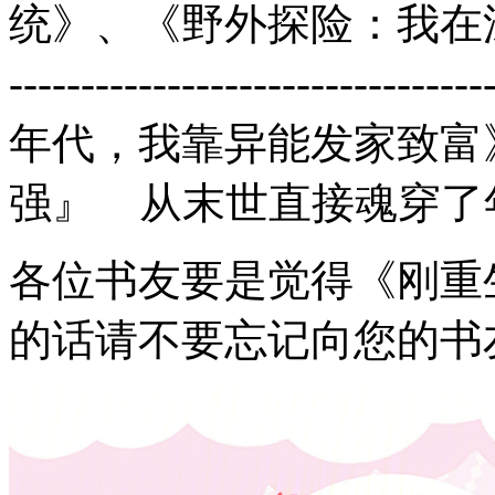
统》、《野外探险：我在深山老林
-------------------------
年代，我靠异能发家致富
强』 从末世直接魂穿了年
各位书友要是觉得《刚重
的话请不要忘记向您的书