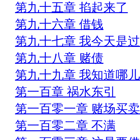
第九十五章 掐起来了
第九十六章 借钱
第九十七章 我今天是
第九十八章 赌债
第九十九章 我知道哪
第一百章 祸水东引
第一百零一章 赌场买
第一百零二章 不满