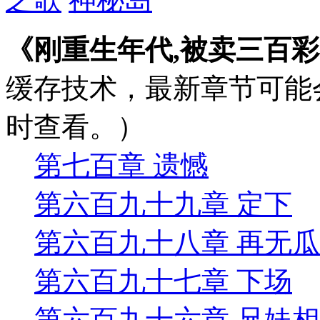
《刚重生年代,被卖三百
缓存技术，最新章节可能
时查看。）
第七百章 遗憾
第六百九十九章 定下
第六百九十八章 再无
第六百九十七章 下场
第六百九十六章 兄妹