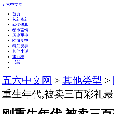
五六中文网
首页
玄幻奇幻
武侠修真
都市言情
历史军事
网游竞技
科幻灵异
其他小说
排行榜
书架
五六中文网
>
其他类型
>
重生年代,被卖三百彩礼