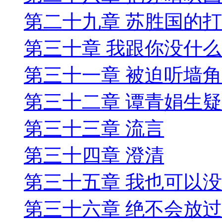
第二十九章 苏胜国的
第三十章 我跟你没什
第三十一章 被迫听墙角
第三十二章 谭青娟生疑
第三十三章 流言
第三十四章 澄清
第三十五章 我也可以
第三十六章 绝不会放过