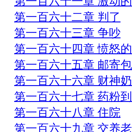
第一百六十一章 激动
第一百六十二章 判了
第一百六十三章 争吵
第一百六十四章 愤怒
第一百六十五章 邮寄
第一百六十六章 财神
第一百六十七章 药粉
第一百六十八章 住院
第一百六十九章 交养