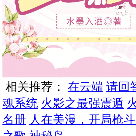
相关推荐：
在云端
请回
魂系统
火影之最强震遁
名册
人在美漫，开局枪斗
之歌
神秘岛