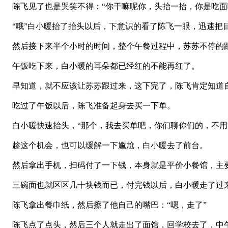
陈飞见了也是哭笑不得：“你干嘛呢你，头抬一抬，你是吃面
“哦”白小暖抬了抬头以后，下意识的看了陈飞一眼，迅速把
然后接下来半个小时的时间，整个午餐过程中，苏苏不停的
午饭吃下来，白小暖的耳朵都已经红的不能再红了。
早知道，就不应该让苏苏跟过来，这下完了，陈飞肯定知道
吃过了午饭以后，陈飞准备起身去买一下单。
白小暖快速抬头，“那个，我去买单吧，你们聊你们的，不用
趁这个机会，也可以缓解一下尴尬，白小暖去了前台。
然后拿出手机，扫码付了一下钱，本身就是平价小餐馆，主
三碗面也就区区几十块钱而已，付完钱以后，白小暖走了过来
陈飞拿出餐巾纸，然后擦了他自己的嘴巴：“嗯，走了”
陈飞点了点头，然后三个人就走出了面馆，回学校去了，中午