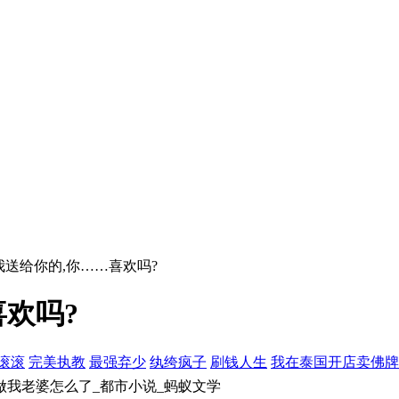
是我送给你的,你……喜欢吗?
喜欢吗?
滚滚
完美执教
最强弃少
纨绔疯子
刷钱人生
我在泰国开店卖佛牌
做我老婆怎么了_都市小说_蚂蚁文学