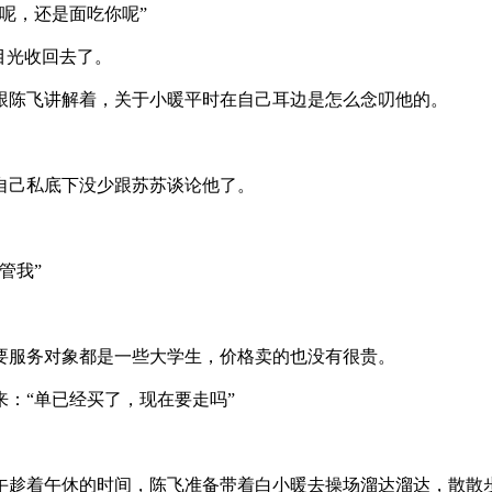
呢，还是面吃你呢”
目光收回去了。
跟陈飞讲解着，关于小暖平时在自己耳边是怎么念叨他的。
自己私底下没少跟苏苏谈论他了。
管我”
要服务对象都是一些大学生，价格卖的也没有很贵。
：“单已经买了，现在要走吗”
趁着午休的时间，陈飞准备带着白小暖去操场溜达溜达，散散