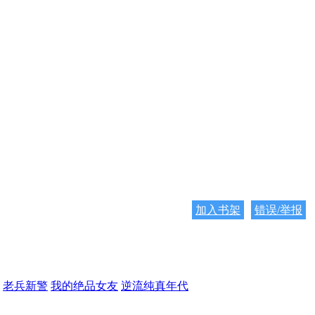
加入书架
错误/举报
老兵新警
我的绝品女友
逆流纯真年代