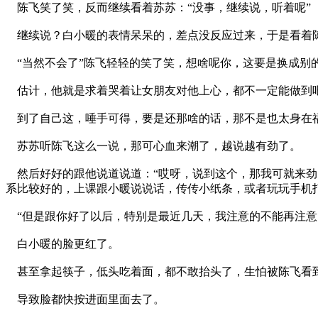
陈飞笑了笑，反而继续看着苏苏：“没事，继续说，听着呢”
继续说？白小暖的表情呆呆的，差点没反应过来，于是看着陈
“当然不会了”陈飞轻轻的笑了笑，想啥呢你，这要是换成别
估计，他就是求着哭着让女朋友对他上心，都不一定能做到
到了自己这，唾手可得，要是还那啥的话，那不是也太身在
苏苏听陈飞这么一说，那可心血来潮了，越说越有劲了。
然后好好的跟他说道说道：“哎呀，说到这个，那我可就来劲
系比较好的，上课跟小暖说说话，传传小纸条，或者玩玩手机
“但是跟你好了以后，特别是最近几天，我注意的不能再注意
白小暖的脸更红了。
甚至拿起筷子，低头吃着面，都不敢抬头了，生怕被陈飞看
导致脸都快按进面里面去了。