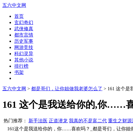
五六中文网
首页
玄幻奇幻
武侠修真
都市言情
历史军事
网游竞技
科幻灵异
其他小说
排行榜
书架
五六中文网
>
都是哥们，让你姐做我老婆怎么了
> 161 这个
161 这个是我送给你的,你……
热门推荐：
新手法医
正道潜龙
我真的不是富二代
重生之财源
161这个是我送给你的，你……喜欢吗？_都是哥们，让你姐