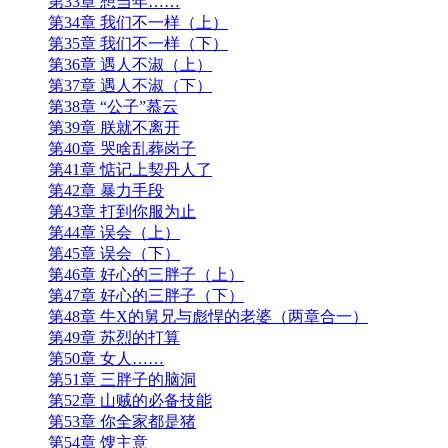
第33章 想当年……
第34章 我们不一样（上）
第35章 我们不一样（下）
第36章 遇人不淑（上）
第37章 遇人不淑（下）
第38章 “公子”慕云
第39章 朕就不离开
第40章 哭啥乱葬岗子
第41章 惦记上契丹人了
第42章 暴力手段
第43章 打到你服为止
第44章 误会（上）
第45章 误会（下）
第46章 好心的三胖子（上）
第47章 好心的三胖子（下）
第48章 牛X的舅兄与彪悍的老婆（两章合一）
第49章 苏烈的打算
第50章 女人……
第51章 三胖子的脑洞
第52章 山贼的必备技能
第53章 你全家都是猪
第54章 馊主意