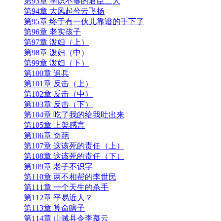
第93章 学识不够的君臣二人
第94章 大风起兮云飞扬
第95章 终于有一伙儿靠谱的手下了
第96章 老实孩子
第97章 泼妇（上）
第98章 泼妇（中）
第99章 泼妇（下）
第100章 追兵
第101章 反击（上）
第102章 反击（中）
第103章 反击（下）
第104章 吃了我的给我吐出来
第105章 上架感言
第106章 奇葩
第107章 这该死的责任（上）
第108章 这该死的责任（下）
第109章 老子不识字
第110章 两不相帮的李世民
第111章 一个天生的杀手
第112章 平易近人？
第113章 算命瞎子
第114章 山贼县令李慕云