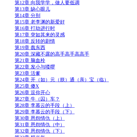
第12章 向我学学，做人要低调
第13章 缺心眼儿
第14章 分别
第15章 老李渊的新爱好
第16章 打劫进行时
第17章 突如其来的灵感
第18章 反转的剧情
第19章 蠢东西
第20章 深藏不露的高手高手高高手
第21章 脑血栓
第22章 发小与喽啰
第23章 活爹
第24章 开（如）元（朕）通（亲）宝（临）
第25章 傻X
第26章 逗你开心
第27章 牛（囚）车？
第28章 李慕云的手段（上）
第29章 李慕云的手段（下）
第30章 恩怨情仇（上）
第31章 恩怨情仇（中）
第32章 恩怨情仇（下）