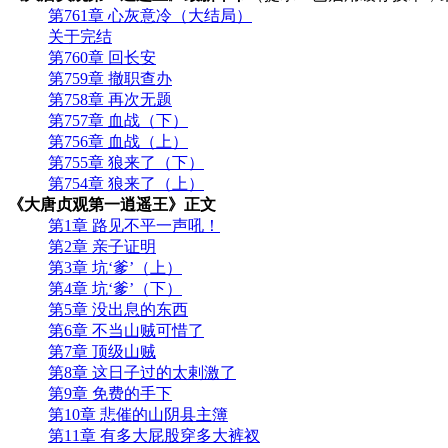
第761章 心灰意冷（大结局）
关于完结
第760章 回长安
第759章 撤职查办
第758章 再次无题
第757章 血战（下）
第756章 血战（上）
第755章 狼来了（下）
第754章 狼来了（上）
《大唐贞观第一逍遥王》正文
第1章 路见不平一声吼！
第2章 亲子证明
第3章 坑‘爹’（上）
第4章 坑‘爹’（下）
第5章 没出息的东西
第6章 不当山贼可惜了
第7章 顶级山贼
第8章 这日子过的太剌激了
第9章 免费的手下
第10章 悲催的山阴县主簿
第11章 有多大屁股穿多大裤衩