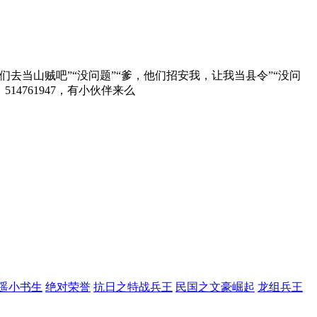
当山贼吧”“没问题”“爹，他们招安我，让我当县令”“没问
4761947，有小伙伴来么
遥小书生
绝对荣誉
抗日之特战兵王
民国之文豪崛起
龙组兵王