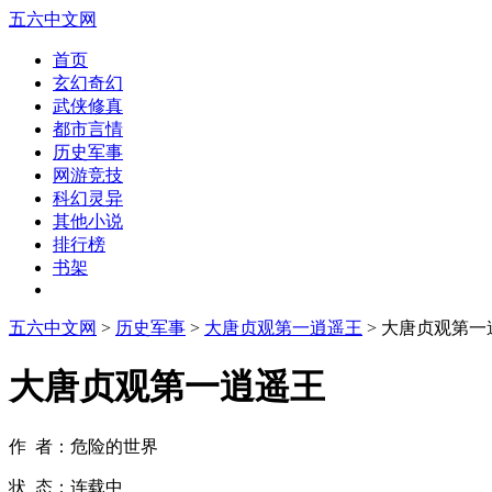
五六中文网
首页
玄幻奇幻
武侠修真
都市言情
历史军事
网游竞技
科幻灵异
其他小说
排行榜
书架
五六中文网
>
历史军事
>
大唐贞观第一逍遥王
> 大唐贞观第
大唐贞观第一逍遥王
作 者：危险的世界
状 态：连载中