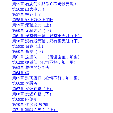
第55章 有志气？那你咋不考状元呢！
第56章 出大事儿了
第57章 被讹上了
第58章 讹上就讹上了吧
第59章 无耻之尤（上）
第60章 无耻之尤（下）
第61章 没有最无耻，只有更无耻（上）
第58章 没有最无耻，只有更无耻（下）
第59章 命案（上）
第60章 命案（下）
第61章 这脑洞……（感谢圆宝，加更）
第62章 抓狐仙（心情不好，加一更）
第63章 彪悍的苏丫头
第64章 骗
第65章 鸡飞蛋打（心情不好，加一更）
第66章 李爵爷
第67章 发还户籍（上）
第68章 发还户籍（下）
第69章 闷倒驴
第70章 他乡遇‘故’知
第71章 牢狱之灾？（上）