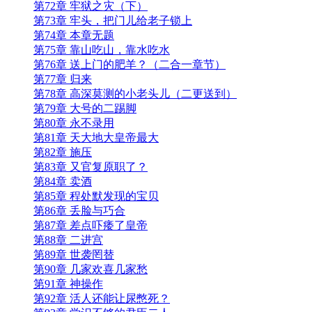
第72章 牢狱之灾（下）
第73章 牢头，把门儿给老子锁上
第74章 本章无题
第75章 靠山吃山，靠水吃水
第76章 送上门的肥羊？（二合一章节）
第77章 归来
第78章 高深莫测的小老头儿（二更送到）
第79章 大号的二踢脚
第80章 永不录用
第81章 天大地大皇帝最大
第82章 施压
第83章 又官复原职了？
第84章 卖酒
第85章 程处默发现的宝贝
第86章 丢脸与巧合
第87章 差点吓痿了皇帝
第88章 二进宫
第89章 世袭罔替
第90章 几家欢喜几家愁
第91章 神操作
第92章 活人还能让尿憋死？