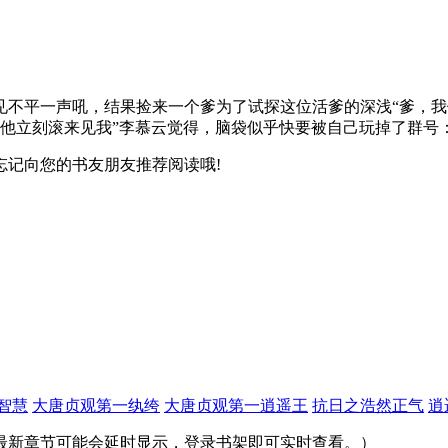
不平一声吼，结果捡来一个爹为了试探这位活爹的深浅“爹，我们去
让他立刻滚来见我”李慕云觉得，脑袋似乎快要被自己玩掉了群号：51
忘记向您的书友朋友推荐阅读哦!
智慧
大唐贞观第一纨绔
大唐贞观第一逍遥王
抗日之浩然正气
逍
最新章节可能会延时显示，登录书架即可实时查看。）